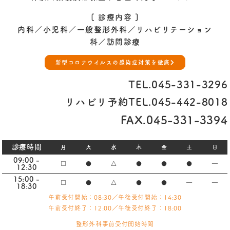
[ 診療内容 ]
内科／小児科／一般整形外科／
リハビリテーション
科／訪問診療
新型コロナウイルスの感染症対策を徹底
TEL.
045-331-3296
リハビリ予約TEL.
045-442-8018
FAX.045-331-3394
診療時間
月
火
水
木
金
土
日
09:00 -
□
●
△
●
●
●
―
12:30
15:00 -
□
●
△
●
●
―
―
18:30
午前受付開始：08:30／午後受付開始：14:30
午前受付終了：12:00／午後受付終了：18:00
整形外科事前受付開始時間