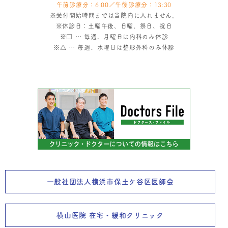
午前診療分：6:00／午後診療分：13:30
※受付開始時間までは当院内に入れません。
※休診日：土曜午後、日曜、祭日、祝日
※
□
… 毎週、月曜日は内科のみ休診
※
△
… 毎週、水曜日は整形外科のみ休診
一般社団法人横浜市保土ケ谷区医師会
横山医院 在宅・緩和クリニック