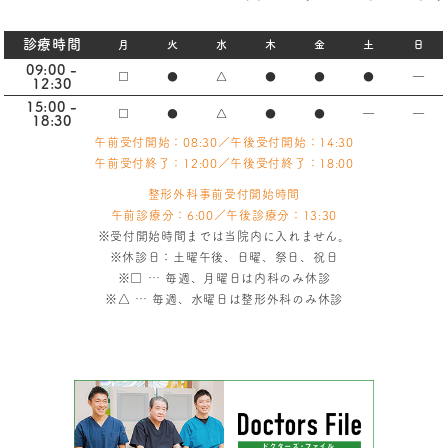
診療時間
月
火
水
木
金
土
日
09:00 -
□
●
△
●
●
●
―
12:30
15:00 -
□
●
△
●
●
―
―
18:30
午前受付開始：08:30／午後受付開始：14:30
午前受付終了：12:00／午後受付終了：18:00
整形外科事前受付開始時間
午前診療分：6:00／午後診療分：13:30
※受付開始時間までは当院内に入れません。
※休診日：土曜午後、日曜、祭日、祝日
※
□
… 毎週、月曜日は内科のみ休診
※
△
… 毎週、水曜日は整形外科のみ休診