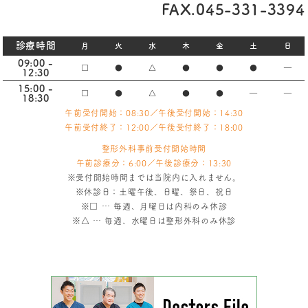
FAX.045-331-3394
診療時間
月
火
水
木
金
土
日
09:00 -
□
●
△
●
●
●
―
12:30
15:00 -
□
●
△
●
●
―
―
18:30
午前受付開始：08:30／午後受付開始：14:30
午前受付終了：12:00／午後受付終了：18:00
整形外科事前受付開始時間
午前診療分：6:00／午後診療分：13:30
※受付開始時間までは当院内に入れません。
※休診日：土曜午後、日曜、祭日、祝日
※
□
… 毎週、月曜日は内科のみ休診
※
△
… 毎週、水曜日は整形外科のみ休診