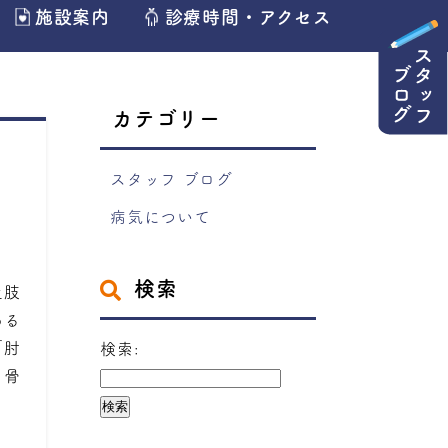
施設案内
診療時間・アクセス
カテゴリー
スタッフ ブログ
病気について
検索
上肢
ある
「肘
検索:
う骨