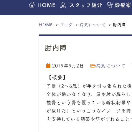
HOME
スタッフ紹介
診療案
HOME
ブログ
病気について
肘内障
肘内障
2019年9月2日
病気について
【概要】
子供（2～6歳）が手を引っ張られた
全体が動かなくなり、肩や肘が脱臼し
橈骨という骨を覆っている輪状靭帯や
が抜けた」というようなイメージを持
を支持している靭帯や筋がずれること