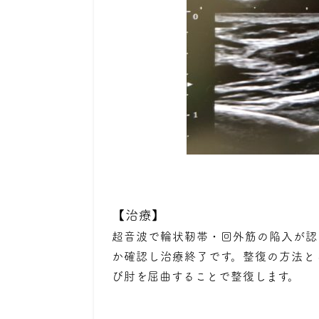
【治療】
超音波で輪状靭帯・回外筋の陥入が認
か確認し治療終了です。整復の方法と
び肘を屈曲することで整復します。