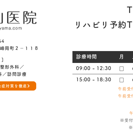
T
リハビリ予約TE
64
峰岡町２−１１８
診療時間
月
 ]
整形外科／
09:00 - 12:30
□
科／訪問診療
15:00 - 18:30
□
染症対策を徹底
午前受付
午前受付
午
※受
※