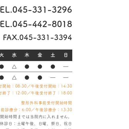
EL.
045-331-3296
L.
045-442-8018
FAX.045-331-3394
火
水
木
金
土
日
●
△
●
●
●
―
●
△
●
●
―
―
開始：08:30／午後受付開始：14:30
終了：12:00／午後受付終了：18:00
整形外科事前受付開始時間
前診療分：6:00／午後診療分：13:30
付開始時間までは当院内に入れません。
休診日：土曜午後、日曜、祭日、祝日