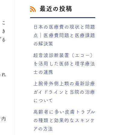
最近の投稿
るこ
日本の医療費の現状と問題
っき
点｜医療費問題と医療課題
げる
の解決策
超音波診断装置（エコー）
を活用した医師と理学療法
士の連携
あれ
上腕骨外側上顆の最新診療
ガイドラインと当院の治療
について
高齢者に多い皮膚トラブル
肘内
の種類と効果的なスキンケ
アの方法