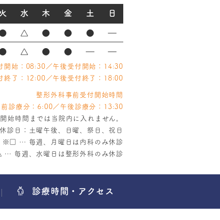
火
水
木
金
土
日
●
△
●
●
●
―
●
△
●
●
―
―
開始：08:30／午後受付開始：14:30
終了：12:00／午後受付終了：18:00
整形外科事前受付開始時間
前診療分：6:00／午後診療分：13:30
付開始時間までは当院内に入れません。
休診日：土曜午後、日曜、祭日、祝日
※
□
… 毎週、月曜日は内科のみ休診
△
… 毎週、水曜日は整形外科のみ休診
診療時間・アクセス