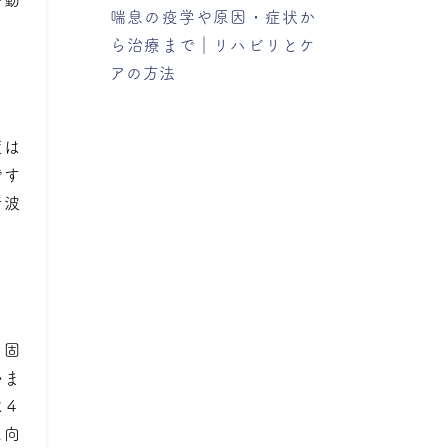
喘息の疫学や原因・症状か
ら治療まで｜リハビリとケ
アの方法
度は
です
音波
る固
いま
は４
に向