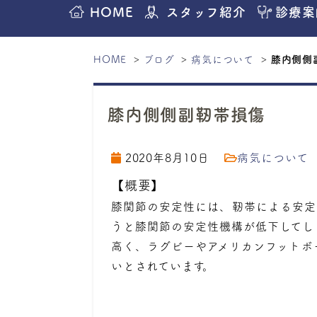
HOME
スタッフ紹介
診療案
HOME
ブログ
病気について
膝内側側
膝内側側副靭帯損傷
2020年8月10日
病気について
【概要】
膝関節の安定性には、靭帯による安定
うと膝関節の安定性機構が低下してし
高く、ラグビーやアメリカンフットボ
いとされています。