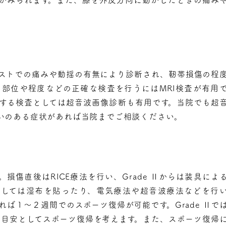
ストでの痛みや動揺の有無により診断され、靭帯損傷の程
傷の部位や程度などの正確な検査を行うにはMRI検査が有用
する検査としては超音波画像診断も有用です。当院でも超
いのある症状があれば当院までご相談ください。
損傷直後はRICE療法を行い、Grade Ⅱからは装具によ
対しては湿布を貼ったり、電気療法や超音波療法などを行
なれば１～２週間でのスポーツ復帰が可能です。Grade Ⅱで
上を目安としてスポーツ復帰を考えます。また、スポーツ復帰