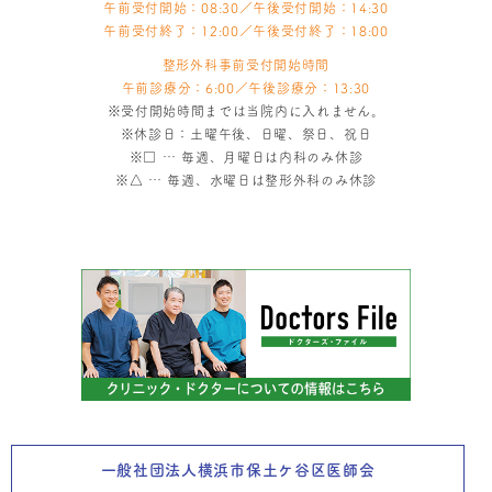
午前受付開始：08:30／午後受付開始：14:30
午前受付終了：12:00／午後受付終了：18:00
整形外科事前受付開始時間
午前診療分：6:00／午後診療分：13:30
※受付開始時間までは当院内に入れません。
※休診日：土曜午後、日曜、祭日、祝日
※
□
… 毎週、月曜日は内科のみ休診
※
△
… 毎週、水曜日は整形外科のみ休診
一般社団法人横浜市保土ケ谷区医師会