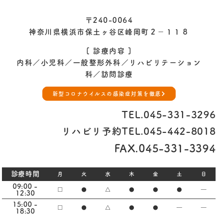
〒240-0064
神奈川県横浜市保土ヶ谷区峰岡町２−１１８
[ 診療内容 ]
内科／小児科／一般整形外科／
リハビリテーション
科／訪問診療
新型コロナウイルスの感染症対策を徹底
TEL.
045-331-3296
リハビリ予約TEL.
045-442-8018
FAX.045-331-3394
診療時間
月
火
水
木
金
土
日
09:00 -
□
●
△
●
●
●
―
12:30
15:00 -
□
●
△
●
●
―
―
18:30